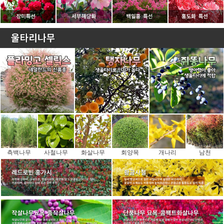
측백나무
사철나무
화살나무
회양목
개나리
남천