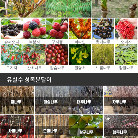
슈퍼오디
복분자
꾸지뽕
비타민
헛개나무
오미자
구기자
산초나무
칼슘나무
골담초
느름나무
황칠나무