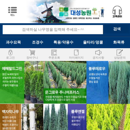
과수묘목
조경수
특용/약용수
울타리/덩쿨
화목류
로그인
장바구니
주문조회
마이페이지
공지사항
상담문의