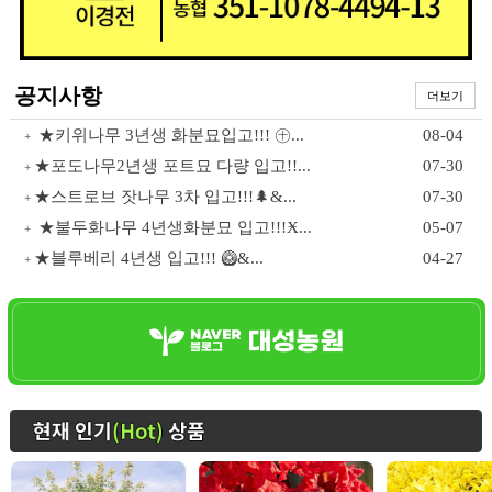
공지사항
더보기
★키위나무 3년생 화분묘입고!!! ㊉...
08-04
+
★포도나무2년생 포트묘 다량 입고!!...
07-30
+
★스트로브 잣나무 3차 입고!!!🌲&...
07-30
+
★불두화나무 4년생화분묘 입고!!!Ӿ...
05-07
+
★블루베리 4년생 입고!!! 🥝&...
04-27
+