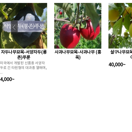
자두나무묘목-서양자두(롱
사과나무묘목-사과나무 (홍
살구나무묘목
존)푸룬
옥)
미국에서 개발된 신품종 서양자
40,000~
두로 긴 타원형의 대과종 열매며,
...
4,000~