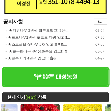
공지사항
더보기
★키위나무 3년생 화분묘입고!!! ㊉...
08-04
+
★포도나무2년생 포트묘 다량 입고!!...
07-30
+
★스트로브 잣나무 3차 입고!!!🌲&...
07-30
+
★불두화나무 4년생화분묘 입고!!!Ӿ...
05-07
+
★블루베리 4년생 입고!!! 🥝&...
04-27
+