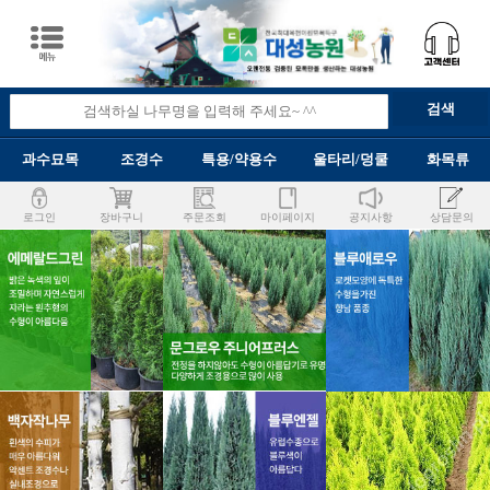
과수묘목
조경수
특용/약용수
울타리/덩쿨
화목류
로그인
장바구니
주문조회
마이페이지
공지사항
상담문의