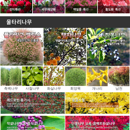
측백나무
사철나무
화살나무
회양목
개나리
남천