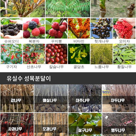
슈퍼오디
복분자
꾸지뽕
비타민
헛개나무
오미자
구기자
산초나무
칼슘나무
골담초
느름나무
황칠나무