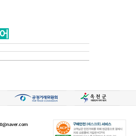
어
400@naver.com