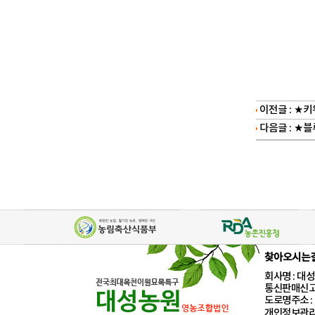
이전글 :
★키위
다음글 :
★블루
찾아오시는
회사명 : 대성농
통신판매신고:
도로명주소 : 
개인정보관리