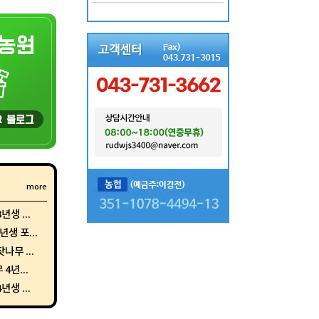
more
생 ...
생 포...
나무 ...
4년...
생 ...