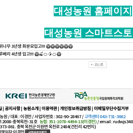
대성농원 홈페이지
대성농원 스마트스토
나무 3년생 화분묘입고!!! 🥝🥝🥝🥝🥝🥝
베리 4년생 입고!!! 🥝🍒🍊🥭🍊🥝
길
|
공지사항
|
농원소개
|
이용약관
|
개인정보취급방침
|
이메일무단수집거부
원 / 대표 : 이경전 / 사업자번호 : 302-90-28467 /
고객센터 043-731-3662
2008-충북옥천-31호
농협: 351-1078-4494-13(이경전)
/ email : rudwjs3
373-861. 충북 옥천군 이원면 옥천로 2484(건진리 42번지)
책임자:이경전