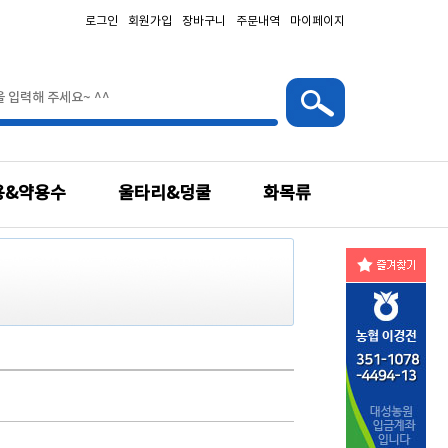
로그인
회원가입
장바구니
주문내역
마이페이지
용&약용수
울타리&덩쿨
화목류