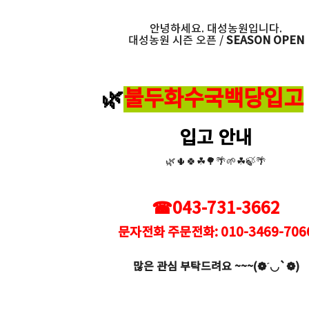
안녕하세요. 대성농원입니다.
대성농원 시즌 오픈 /
SEASON OPEN
🌿
불두화수국백당입고
입고 안내
🌿🌵🍀☘🌳🌴🌱☘🍃🌴
☎
043-731-3662
문자전화 주문전화: 010-3469-706
많은 관심 부탁드려요 ~~~(❁´◡`❁)