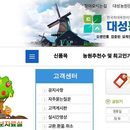
찾아오시는길
대성농원
신품목
농원추천수 및 최고인
고객센터
공지사항
자주묻는질문
고객게시판
실시간영상
교환.환불.취소