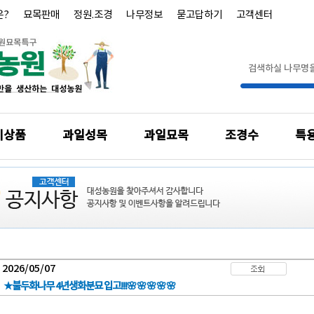
은?
묘목판매
정원.조경
나무정보
묻고답하기
고객센터
기상품
과일성목
과일묘목
조경수
특
2026/05/07
★불두화나무 4년생화분묘 입고!!!🌸🌸🌸🌸🌸