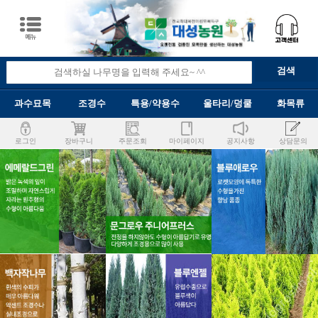
과수묘목
조경수
특용/약용수
울타리/덩쿨
화목류
로그인
장바구니
주문조회
마이페이지
공지사항
상담문의