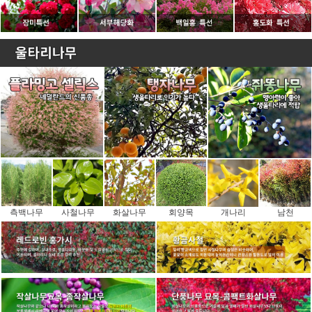
측백나무
사철나무
화살나무
회양목
개나리
남천