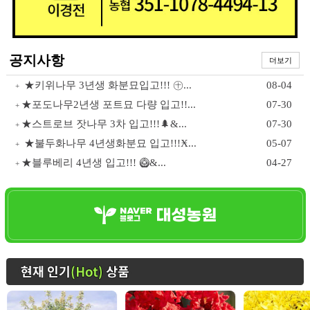
공지사항
더보기
★키위나무 3년생 화분묘입고!!! ㊉...
08-04
+
★포도나무2년생 포트묘 다량 입고!!...
07-30
+
★스트로브 잣나무 3차 입고!!!🌲&...
07-30
+
★불두화나무 4년생화분묘 입고!!!Ӿ...
05-07
+
★블루베리 4년생 입고!!! 🥝&...
04-27
+