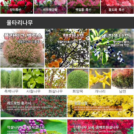
측백나무
사철나무
화살나무
회양목
개나리
남천