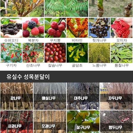
슈퍼오디
복분자
꾸지뽕
비타민
헛개나무
오미자
구기자
산초나무
칼슘나무
골담초
느름나무
황칠나무