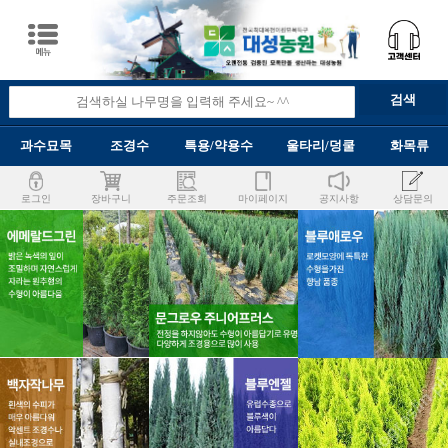
과수묘목
조경수
특용/약용수
울타리/덩쿨
화목류
로그인
장바구니
주문조회
마이페이지
공지사항
상담문의