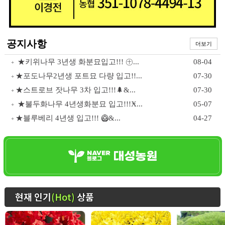
공지사항
더보기
★키위나무 3년생 화분묘입고!!! ㊉...
08-04
+
★포도나무2년생 포트묘 다량 입고!!...
07-30
+
★스트로브 잣나무 3차 입고!!!🌲&...
07-30
+
★불두화나무 4년생화분묘 입고!!!Ӿ...
05-07
+
★블루베리 4년생 입고!!! 🥝&...
04-27
+