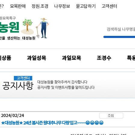
은?
묘목판매
정원.조경
나무정보
묻고답하기
고객센터
기상품
과일성목
과일묘목
조경수
특
2024/02/24
★대성농원★ 24년 봄시즌 왕대추나무 다량 입고~~~~😁😀😁😀