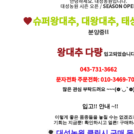
안녕하세요. 대성농원입니다.
대성농원 시즌 오픈 /
SEASON OPE
🤎
슈퍼왕대추, 대왕대추, 
분양중
!!
왕대추 다량
입고되었습니다 
043-731-3662
문자전화 주문전화: 010-3469-70
많은 관심 부탁드려요 ~~~(❁´◡`❁
입고!! 안내
~!!
이렇게 좋은 품종들을 놓칠 수는 없겠죠??
기회는 지금뿐! 확인하시고 얼른! 구매하
🌳
대성농원 클릭시 구매 