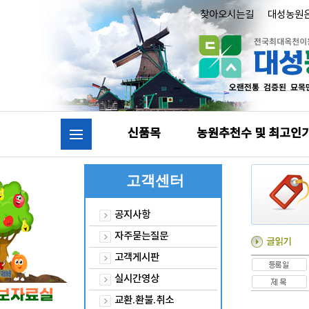
찾아오시는길
대성농원
신품목
농원추천수 및 최고인
고객센터
공지사항
자주묻는질문
고객게시판
실시간영상
교환.환불.취소