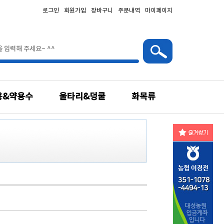
로그인
회원가입
장바구니
주문내역
마이페이지
용&약용수
울타리&덩쿨
화목류