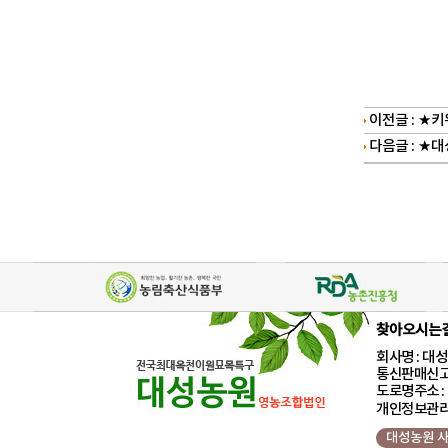
이전글 :
★키위
다음글 :
★대성
찾아오시는
회사명 : 대성농
통신판매신고:
도로명주소 : 
개인정보관리
대성농원 사