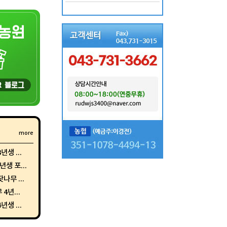
more
생 ...
생 포...
나무 ...
4년...
생 ...