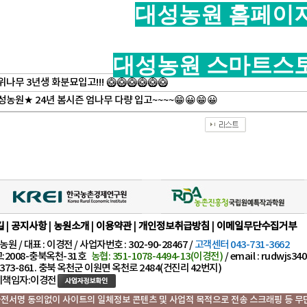
대성농원 홈페이
대성농원 스마트스
나무 3년생 화분묘입고!!! 🥝🥝🥝🥝🥝🥝
농원★ 24년 봄시즌 엄나무 다량 입고~~~~😁😀😁😀
길
|
공지사항
|
농원소개
|
이용약관
|
개인정보취급방침
|
이메일무단수집거부
원 / 대표 : 이경전 / 사업자번호 : 302-90-28467 /
고객센터 043-731-3662
2008-충북옥천-31호
농협: 351-1078-4494-13(이경전)
/ email : rudwjs3
373-861. 충북 옥천군 이원면 옥천로 2484(건진리 42번지)
책임자:이경전
전서명 동의없이 사이트의 일체정보 콘텐츠 및 사업적 목적으로 전송 스크래핑 등 무단