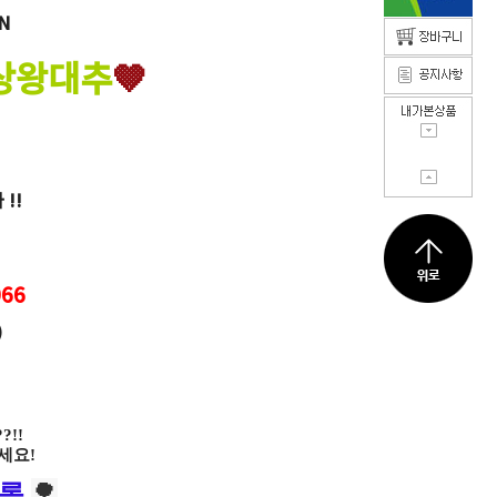
N
태상왕대추
🤎
!!
66
)
!!
세요!
🌳
목록