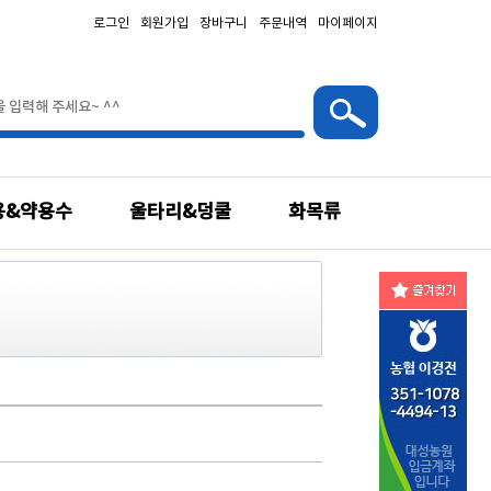
로그인
회원가입
장바구니
주문내역
마이페이지
용&약용수
울타리&덩쿨
화목류