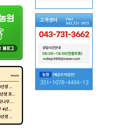
more
생 ...
생 포...
나무 ...
4년...
생 ...