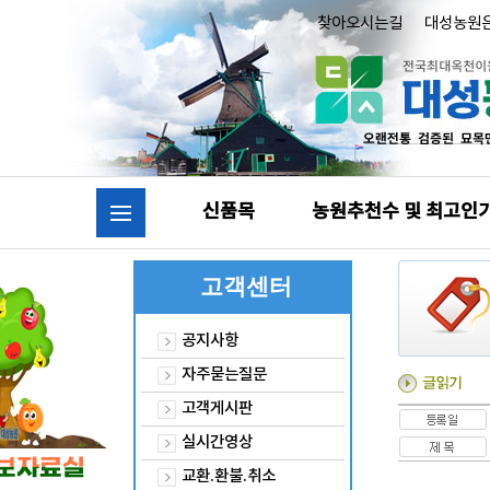
찾아오시는길
대성농원
신품목
농원추천수 및 최고인
고객센터
공지사항
자주묻는질문
고객게시판
실시간영상
교환.환불.취소