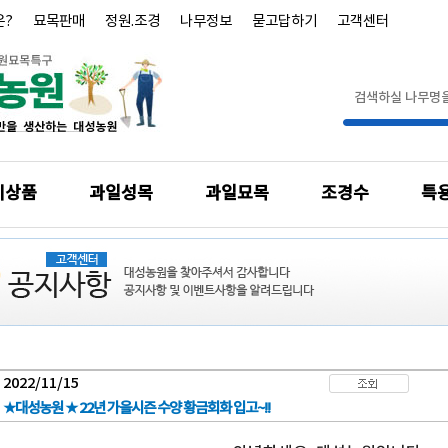
은?
묘목판매
정원.조경
나무정보
묻고답하기
고객센터
기상품
과일성목
과일묘목
조경수
특
2022/11/15
★대성농원 ★ 22년 가을시즌 수양 황금회화 입고~!!