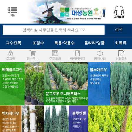
과수묘목
조경수
특용/약용수
울타리/덩쿨
화목류
로그인
장바구니
주문조회
마이페이지
공지사항
상담문의