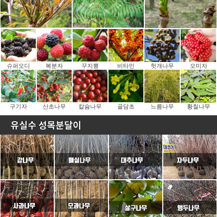
슈퍼오디
복분자
꾸지뽕
비타민
헛개나무
오미자
구기자
산초나무
칼슘나무
골담초
느름나무
황칠나무