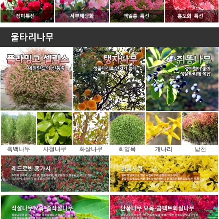
측백나무
사철나무
화살나무
회양목
개나리
남천