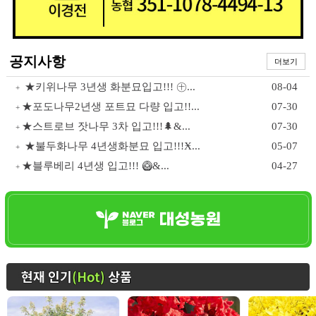
공지사항
더보기
★키위나무 3년생 화분묘입고!!! ㊉...
08-04
+
★포도나무2년생 포트묘 다량 입고!!...
07-30
+
★스트로브 잣나무 3차 입고!!!🌲&...
07-30
+
★불두화나무 4년생화분묘 입고!!!Ӿ...
05-07
+
★블루베리 4년생 입고!!! 🥝&...
04-27
+