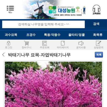
과수묘목
조경수
특용/약용수
울타리/덩쿨
화목류
로그인
장바구니
주문조회
마이페이지
공지사항
상담문의
박태기나무 묘목-자엽박태기나무