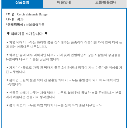
상품설명
배송안내
교환/반품안내
*
학 명
: Cercis chinensis Bunge
*
과 명
: 콩과
*
생태적특성
: 낙엽활엽관목
🌳
박태기를 소개합니다.
🌳
￭ 자엽 박태기 나무는 화려한 봄을 장식해주는 품종이며 여름이면 자색 잎이 더욱 눈
에 띄는 아름다운 나무입니다.
￭ 화려한 봄에 매우 매력적인 나무이기에 꽃이 만발하면서 많은 사람들의 궁금증을
유발하며 나무의 이름을 궁금해 합니다.
￭ 가지마다 꽃으로 가득 찬 박태기 꽃은 화려하면서 정감이 가는 아름다운 색상을 가
진 나무입니다.
￭ 봄이면 노란색 물결 속에 진 분홍빛 박태기 나무는 홍일점이 되어 매우 매력적인
나무입니다.
￭ 신품종 박태기 나무는 자엽 박태기 나무로 불리우며 특별한 봄을 준비하시는 분들
에게 아름다운 선물이라 생각합니다.
￭ 봄의 최고의 나무로 자엽 박태기 나무를 선택 하기 좋은 나무입니다.