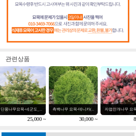
관련상품
측백나무 묘목-데니카(...
자엽안개나무 묘목-자...
황금사철나무묘목-황
30,000 ~
8,000 ~
전화상담