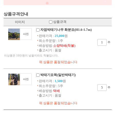
상품규격안내
상품규격
이미지
자엽박태기나무 화분묘(H1.6-1.7m)
사진
판매가격 :
25,000
원
최소주문량 : 1주
주
배송방법:
소량택배(착불)
출고시기 : 품절
이상품은 10만원이 넘을지라도 착불입니다.
박태기묘목(일반박태기)
사진
판매가격 :
1,500
원
최소주문량 : 5주
주
배송방법:
택배
출고시기 : 품절