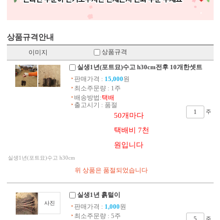
상품규격안내
상품규격
이미지
실생1년(포트묘)수고 h30cm전후 10개한셋트
판매가격 :
15,000
원
최소주문량 : 1주
배송방법:
택배
출고시기 : 품절
주
50개마다
택배비 7천
원입니다
실생1년(포트묘)수고 h30cm
실생1년 흙털이
사진
판매가격 :
1,000
원
최소주문량 : 5주
주