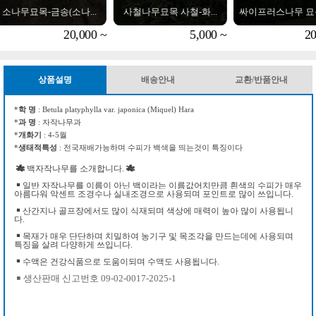
사철나무묘목 사철-화...
싸이프러스나무 묘목-그...
안드로메다(각시석남)
5,000 ~
20,000 ~
25
상품설명
배송안내
교환/반품안내
*
학 명
: Betula platyphylla var. japonica (Miquel) Hara
*
과 명
: 자작나무과
*
개화기
: 4-5월
*
생태적특성
: 전국재배가능하며 수피가 백색을 띄는것이 특징이다
🎋
백자작나무를 소개합니다.
🎋
￭ 일반 자작나무를 이름이 아닌 백이라는 이름값어치만큼 흰색의 수피가 매우
아름다워 악센트 조경수나 실내조경으로 사용되며 포인트로 많이 쓰입니다.
￭ 산간지나 골프장에서도 많이 식재되며 색상에 매력이 높아 많이 사용됩니
다.
￭ 목재가 매우 단단하며 치밀하여 농기구 및 목조각을 만드는데에 사용되며
특징을 살려 다양하게 쓰입니다.
￭ 수액은 건강식품으로 도움이되며 수액도
사용됩니다.
￭ 생산판매 신고번호 09-02-0017-2025-1