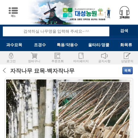
과수묘목
조경수
특용/약용수
울타리/덩쿨
화목류
로그인
장바구니
주문조회
마이페이지
공지사항
상담문의
자작나무 묘목-백자작나무