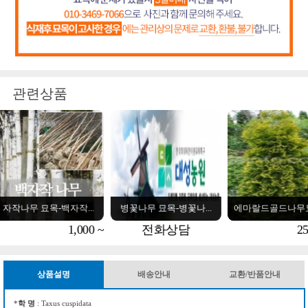
관련상품
병꽃나무 묘목-병꽃나...
에마랄드골드나무묘목-...
사철나무묘목-사철나
전화상담
25,000 ~
1
상품설명
배송안내
교환/반품안내
*
학 명
: Taxus cuspidata