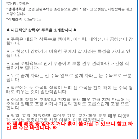
*
과 명
: 주목과
*
생태적특성
: 공원,전원주택등 조경용으로 많이 사용되고 오랫동안사랑받아온 대표
조경수입니다.
*
식재간격
: 0.3m*0.3m
🌲 대표적인! 상록수! 주목을 소개합니다
🌲
￭ 주목은 대표적 상록수로 맹아력, 이식력, 내염성, 내 공해성이 강
합니다.
￭ 내 한성이 강하기에 비옥한 곳에서 잘 자라는 특성을 가지고 있
습니다.
￭ 고급 수벽용으로 인기 수종이며 보통 관수 관리하나 내건성 식
물이기도 합니다.
￭ 위로 곧게 자라는 선 주목 옆으로 넓게 자라는 눈 주목으로 구분
됩니다.
￭ 최근에는 눈 주목의 성장이 느려 선 주목을 전지 하여 눈 주목 형
태로 키우는 것이 일반적입니다.
￭ 주목의 장점은 모양이나 전지를 통해 매우 고급 지게 만들어 눈
주목의 형태로 조경 하거나 기둥의 형태로 고급스럽게 조경 으로
합니다.
￭ 정원, 공원, 전원주택, 출입문 기둥, 공간 활용 등등 매우 다양하
게 쓰이는 품종이므로 사용 여부가 매우 다양합니다.
※ 택배 배송 중 엎어지거나 흙이 쏟아질 수 있으니 참고 하
신 후 주문 바랍니다. ※