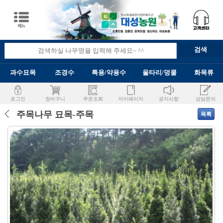
과수묘목
조경수
특용/약용수
울타리/덩쿨
화목류
로그인
장바구니
주문조회
마이페이지
공지사항
상담문의
주목나무 묘목-주목