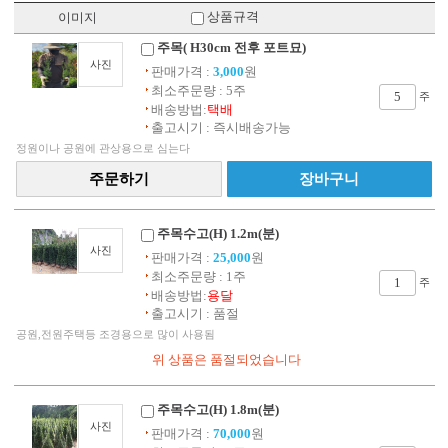
상품규격
이미지
주목( H30cm 전후 포트묘)
사진
판매가격 :
3,000
원
최소주문량 : 5주
주
배송방법:
택배
출고시기 : 즉시배송가능
정원이나 공원에 관상용으로 심는다
주목수고(H) 1.2m(분)
사진
판매가격 :
25,000
원
최소주문량 : 1주
주
배송방법:
용달
출고시기 : 품절
공원,전원주택등 조경용으로 많이 사용됨
주목수고(H) 1.8m(분)
사진
판매가격 :
70,000
원