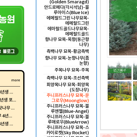
(Golden Smaragd)
안드로메다(각시석남)-블
루아이스(Blue Ice)
에메랄드그린 나무묘목-
에메랄드그린
에마랄드골드나무묘목-
에메랄드골드
향나무 묘목-옥향(둥근향
나무)
측백나무 묘목-황금측백
향나무 묘목-눈향나무(좀
눈향)
주목나무 묘목-주목
측백나무 묘목-조선측백
more
회양목나무 묘목-회양목
(도장나무)
생 ...
주니프러스나무 묘목-문
생 포...
그로우(Moonglow)
주니프러스나무 묘목-블
나무 ...
루엔젤(Blue-Angel)
4년...
주니프러스나무 묘목-블
루애로우(BlueArrow)
생 ...
주니프러스나무 묘목-스
카이로켓(Sky Rocket)