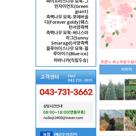
싸이프러스나무 묘목-그
린자이언트(Green
giant)
측백나무 묘목-포에버골
디(Forever goldy)웨스
턴서양측백
측백나무 묘목-써니스마
라그(Sunny
Smaragd)서양측백
블루아이스나무 묘목-블
루아이스(Blue ice)
히버니카(직립두송)
주문시 최소주문수량과
이미지