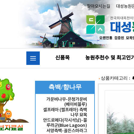
찾아오시는길
대성농원
신품목
농원추천수 및 최고인
상품카테고리 :
측백/향나무
가문비나무-은청가문비
(베이비블루)
셀프레아 (썰프레아) 측백
나무 묘목
안드로메다(각시석남)-블
루라군(Blue Lagoon)
서양측백-골든스마라그