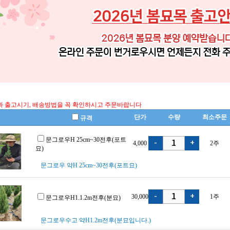
 출고시기, 배송방법을 꼭 확인하시고 주문바랍니다
단가
수량
최소주문
규격
문그로우H 25cm~30전후(포트
4,000
2
주
묘)
문그로우 약H 25cm~30전후(포트묘)
30,000
1
주
문그로우H1.1.2m전후(분묘)
문그로우수고 약H1.2m전후(분묘입니다.)