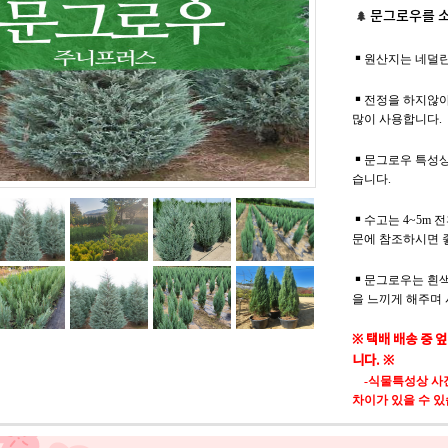
문그로우를 
🌲
￭ 원산지는 네덜
￭ 전정을 하지않
많이 사용합니다.
￭ 문그로우 특성
습니다.
￭ 수고는 4~5
문에 참조하시면 
￭ 문그로우는 흰
을 느끼게 해주며
※ 택배 배송 중 
니다. ※
-식물특성상 사
차이가 있을 수 