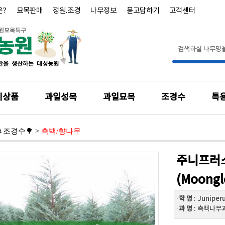
은?
묘목판매
정원.조경
나무정보
묻고답하기
고객센터
기상품
과일성목
과일묘목
조경수
특
🌲조경수🌳
>
측백/향나무
주니프러
(Moongl
·
학 명
: Juniper
·
과 명
: 측백나무