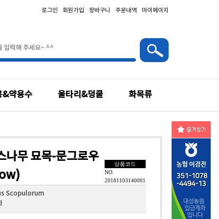
로그인
회원가입
장바구니
주문내역
마이페이지
용&약용수
울타리&덩쿨
화목류
스나무 묘목-문그로우
상품코드
ow)
NO.
20181103140001
us Scopulorum
과